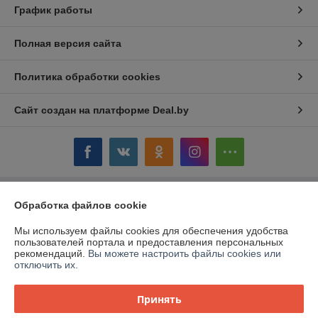
График работы
Полная версия сайта
Политика обработки cookies
Сайт создан на платформе Deal.by
Информация для покупателя
Обработка файлов cookie
Юридическое лицо:
ОАО «Дом торговли»
Мы используем файлы cookies для обеспечения удобства
Витебская обл.,г. Полоцк, ул. Гоголя, 16
пользователей портала и предоставления персональных
рекомендаций.
Вы можете настроить файлы cookies или
Регистрационный номер ЕГР: 300058954
отключить их.
УНП: 300058954
Принять
Регистрационный орган: Витебский облисполком