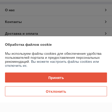
О нас
Контакты
Доставка и оплата
Обработка файлов cookie
График работы
Мы используем файлы cookies для обеспечения удобства
Полная версия сайта
пользователей портала и предоставления персональных
рекомендаций.
Вы можете настроить файлы cookies или
отключить их.
Политика обработки cookies
Принять
Сайт создан на платформе Deal.by
Отклонить