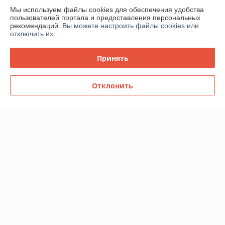
Мы используем файлы cookies для обеспечения удобства
Полная версия сайта
пользователей портала и предоставления персональных
рекомендаций.
Вы можете настроить файлы cookies или
отключить их.
Политика обработки cookies
Принять
Сайт создан на платформе Deal.by
Отклонить
Информация для покупателя
Юридическое лицо:
ОАО «Дом торговли»
Витебская обл.,г. Полоцк, ул. Гоголя, 16
Регистрационный номер ЕГР: 300058954
УНП: 300058954
Регистрационный орган: Витебский облисполком
Дата регистрации компании: 12.03.1999