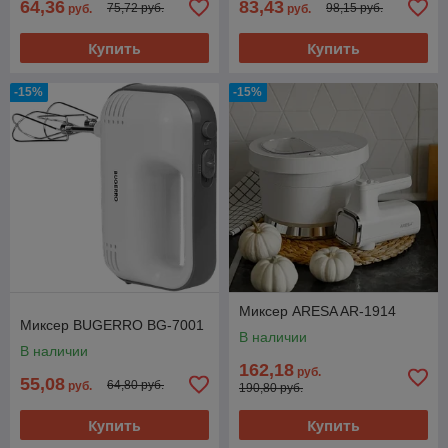
64,36
83,43
75,72 руб.
98,15 руб.
руб.
руб.
Купить
Купить
-15%
-15%
Миксер ARESA AR-1914
Миксер BUGERRO BG-7001
В наличии
В наличии
162,18
руб.
55,08
64,80 руб.
руб.
190,80 руб.
Купить
Купить