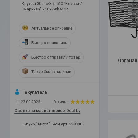
Кружка 300 см3 ф.510 "Классик"
"Маркиза" 2С0979Ф34 2с
Актуальное описание
Быстро связались
Быстро отправили товар
Органай
Товар был в наличии
Покупатель
23.09.2025
Отлично
Сделка на маркетплейсе Deal.by
Н/г укр."Ангел" 14см арт. 220938