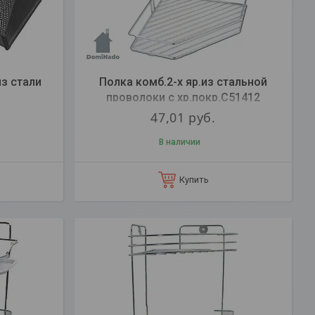
з стали
Полка комб.2-х яр.из стальной
проволоки с хр.покр.C51412
47,01
руб.
В наличии
Купить