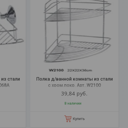
 из стали
Полка д/ванной комнаты из стали
3068A
с хром.покр. Арт..W2100
39,84
руб.
В наличии
Купить