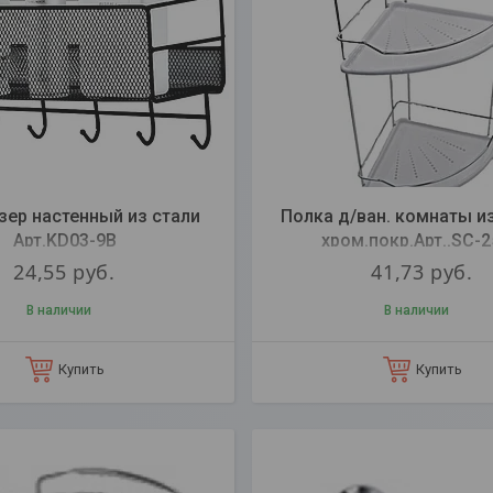
зер настенный из стали
Полка д/ван. комнаты из
Арт.KD03-9B
хром.покр.Арт..SC-
24,55
руб.
41,73
руб.
В наличии
В наличии
Купить
Купить