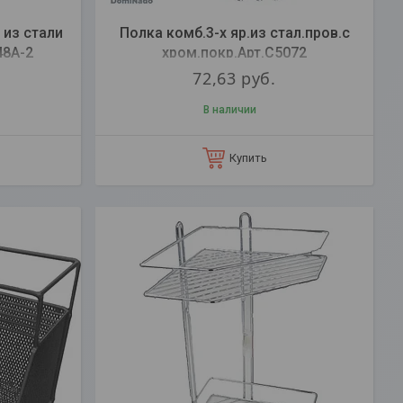
 из стали
Полка комб.3-х яр.из стал.пров.с
48А-2
хром.покр.Арт.C5072
72,63
руб.
В наличии
Купить