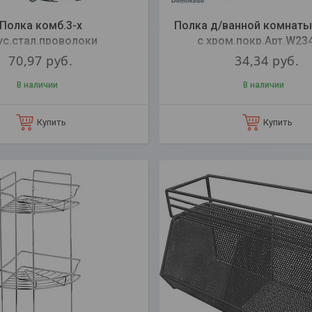
Полка комб.3-х
Полка д/ванной комнаты
ус.стал.проволоки
с хром.покр.Арт.W23
ром.покр.C5004X
70,97
руб.
34,34
руб.
В наличии
В наличии
Купить
Купить