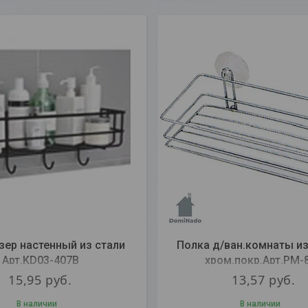
зер настенный из стали
Полка д/ван.комнаты из
Арт.KD03-407B
хром.покр.Арт.PM-
15,95
руб.
13,57
руб.
В наличии
В наличии