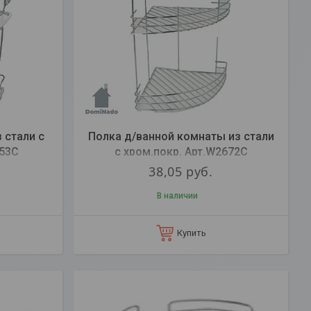
 стали с
Полка д/ванной комнаты из стали
253C
с хром.покр. Арт.W2672С
38,05
руб.
В наличии
Купить