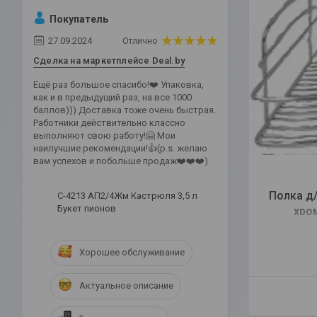
Покупатель
27.09.2024
Отлично
Сделка на маркетплейсе Deal.by
Ещё раз большое спасибо!❤️ Упаковка,
как и в предыдущий раз, на все 1000
баллов))) Доставка тоже очень быстрая.
Работники действительно классно
выполняют свою работу!🤗 Мои
наилучшие рекомендации!👍(p.s. желаю
вам успехов и побольше продаж❤️❤️❤️)
Полка д/
С-4213 АП2/4Жм Кастрюля 3,5 л
Букет пионов
хро
Хорошее обслуживание
Актуальное описание