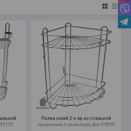
тальной
Полка комб.2-х яр.из стальной
C51172
проволоки с хром.покр.Арт.C5070