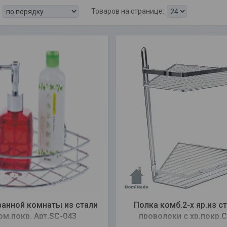
ванной комнаты из стали
Полка комб.2-х яр.из с
ом.покр. Арт.SC-043
проволоки с хр.покр.