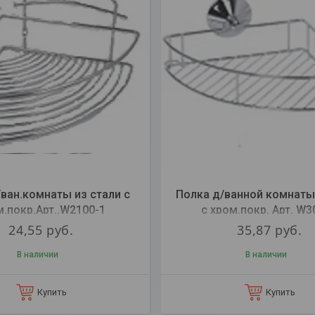
ван.комнаты из стали с
Полка д/ванной комнаты
м.покр.Арт..W2100-1
с хром.покр. Арт. W
24,55
руб.
35,87
руб.
В наличии
В наличии
Купить
Купить