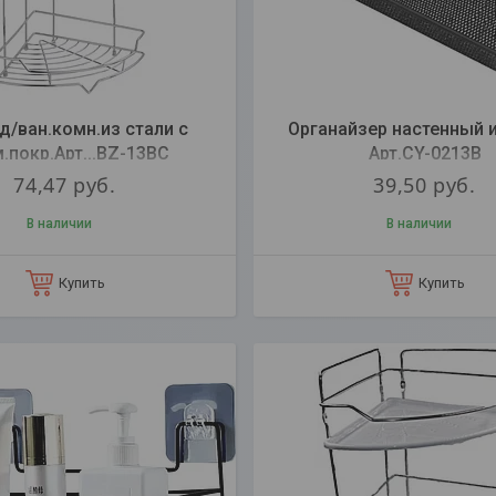
д/ван.комн.из стали с
Органайзер настенный и
.покр.Арт...BZ-13BC
Арт.CY-0213B
74,47
руб.
39,50
руб.
В наличии
В наличии
Купить
Купить