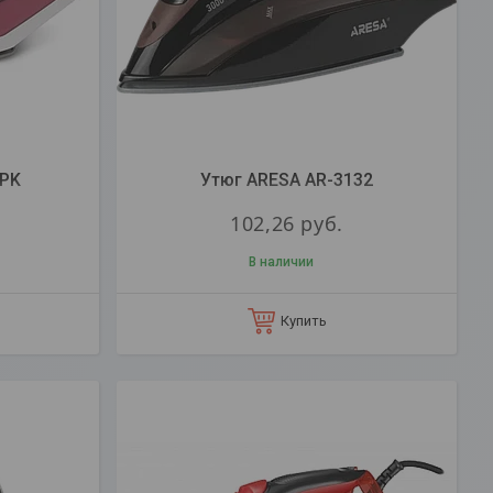
 PK
Утюг ARESA AR-3132
102,26
руб.
В наличии
Купить