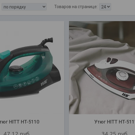
тюг HITT HT-5110
Утюг HITT HT-511
47,12
руб.
34,25
руб.