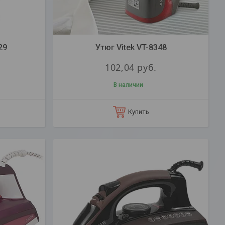
29
Утюг Vitek VT-8348
102,04
руб.
В наличии
Купить