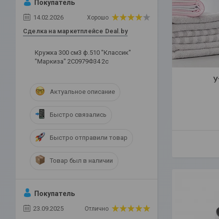
Покупатель
14.02.2026
Хорошо
Сделка на маркетплейсе Deal.by
Кружка 300 см3 ф.510 "Классик"
"Маркиза" 2С0979Ф34 2с
У
Актуальное описание
Быстро связались
Быстро отправили товар
Товар был в наличии
Покупатель
23.09.2025
Отлично