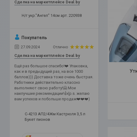
Сделка на маркетплейсе Deal.by
Н/г укр."Ангел" 14см арт. 220938
Покупатель
27.09.2024
Отлично
Сделка на маркетплейсе Deal.by
Ещё раз большое спасибо!❤️ Упаковка,
Утю
как и в предыдущий раз, на все 1000
баллов))) Доставка тоже очень быстрая.
Работники действительно классно
выполняют свою работу!🤗 Мои
наилучшие рекомендации!👍(p.s. желаю
вам успехов и побольше продаж❤️❤️❤️)
С-4213 АП2/4Жм Кастрюля 3,5 л
Букет пионов