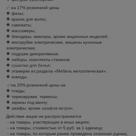
✅ на 17% розничной цены
🔶 фены;
🔶 краски для волос;
🔶 самокаты;
🔶 массажеры;
🔶 блендеры, миксеры, кроме акционных моделей;
🔶 мясорубки электрические, машины кухонные
электрические;
🔶 подушки декоративные;
🔶 наборы, комплекты стаканов;
🔶
сушилки для белья
;
🔶 этажерки из раздела «Мебель металлическая»;
🔶 комоды.
✅на 20% розничной цены на:
🔶 пледы;
🔶 термокружки, термосы;
🔶 экраны под ванну;
🔶 шкафы, кроме
шкафов-витрин
.
Действие акции не распространяется
- на товары, участвующие в иных акциях;
- на товары, стоимостью от 5 руб. за 1 единицу;
- на товары, по которым ранее проведена сезонная уценка,