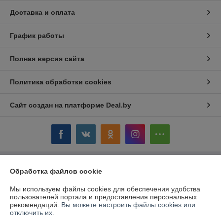
Доставка и оплата
График работы
Полная версия сайта
Политика обработки cookies
Сайт создан на платформе Deal.by
Информация для покупателя
Обработка файлов cookie
Юридическое лицо:
ОАО «Дом торговли»
Мы используем файлы cookies для обеспечения удобства
Витебская обл.,г. Полоцк, ул. Гоголя, 16
пользователей портала и предоставления персональных
рекомендаций.
Вы можете настроить файлы cookies или
Регистрационный номер ЕГР: 300058954
отключить их.