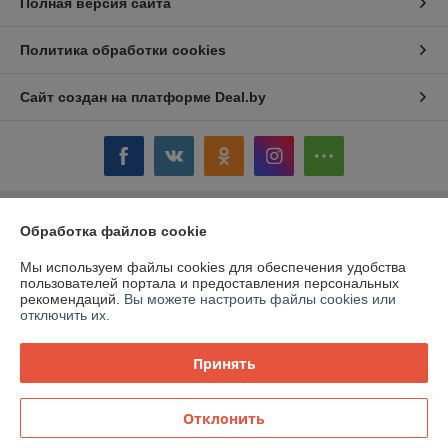
Полная версия сайта
Политика обработки cookies
Сайт создан на платформе Deal.by
Информация для покупателя
Обработка файлов cookie
Юридическое лицо:
ОАО «Дом торговли»
Мы используем файлы cookies для обеспечения удобства
Витебская обл.,г. Полоцк, ул. Гоголя, 16
пользователей портала и предоставления персональных
рекомендаций.
Вы можете настроить файлы cookies или
Регистрационный номер ЕГР: 300058954
отключить их.
УНП: 300058954
Принять
Регистрационный орган: Витебский облисполком
Дата регистрации компании: 12.03.1999
Отклонить
Местонахождение книги жалоб и предложений: ул. Гоголя, 16