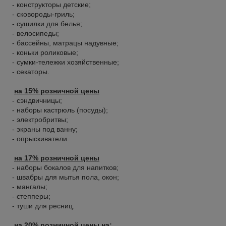
- конструкторы детские;
- сковороды-гриль;
- сушилки для белья;
- велосипеды;
- бассейны, матрацы надувные;
- коньки роликовые;
- сумки-тележки хозяйственные;
- секаторы.
на 15% розничной цены
- сэндвичницы;
- наборы кастрюль (посуды);
- электробритвы;
- экраны под ванну;
- опрыскиватели.
на 17% розничной цены
- наборы бокалов для напитков;
- швабры для мытья пола, окон;
- мангалы;
- степперы;
- туши для ресниц.
на 20% розничной цены на: