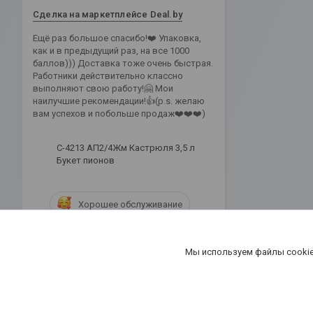
Сделка на маркетплейсе Deal.by
Ещё раз большое спасибо!❤️ Упаковка,
как и в предыдущий раз, на все 1000
баллов))) Доставка тоже очень быстрая.
Работники действительно классно
выполняют свою работу!🤗 Мои
наилучшие рекомендации!👍(p.s. желаю
вам успехов и побольше продаж❤️❤️❤️)
С-4213 АП2/4Жм Кастрюля 3,5 л
Букет пионов
Хорошее обслуживание
Актуальное описание
Мы используем файлы cookie
Быстро связались
Быстро отправили товар