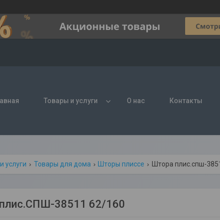
авная
Товары и услуги
О нас
Контакты
и услуги
Товары для дома
Шторы плиссе
Штора плис.спш-385
плис.СПШ-38511 62/160