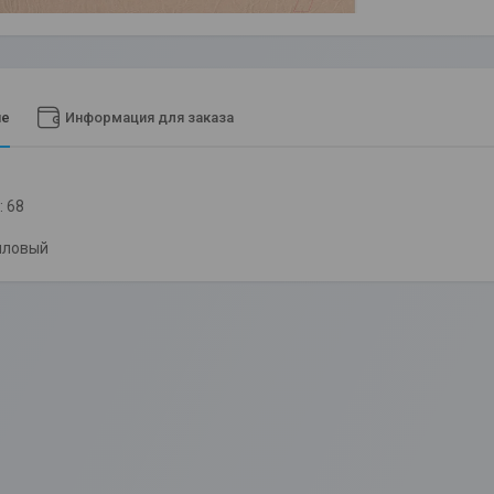
ие
Информация для заказа
: 68
лловый