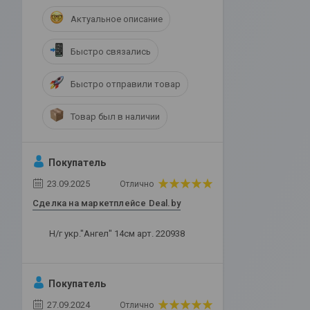
Актуальное описание
Быстро связались
Быстро отправили товар
Товар был в наличии
Покупатель
23.09.2025
Отлично
Сделка на маркетплейсе Deal.by
Н/г укр."Ангел" 14см арт. 220938
Покупатель
27.09.2024
Отлично