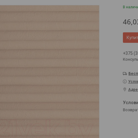
В налич
46,0
Купи
+375 (3
Консул
Бесп
Усло
Адре
возвра