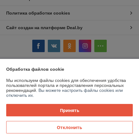
Политика обработки cookies
Сайт создан на платформе Deal.by
Обработка файлов cookie
Информация для покупателя
Юридическое лицо:
ОАО «Дом торговли»
Мы используем файлы cookies для обеспечения удобства
Витебская обл.,г. Полоцк, ул. Гоголя, 16
пользователей портала и предоставления персональных
рекомендаций.
Вы можете настроить файлы cookies или
Регистрационный номер ЕГР: 300058954
отключить их.
УНП: 300058954
Принять
Регистрационный орган: Витебский облисполком
Дата регистрации компании: 12.03.1999
Отклонить
Местонахождение книги жалоб и предложений: ул. Гоголя, 16