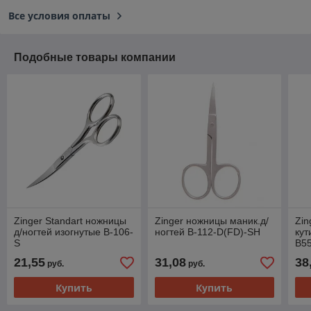
Все условия оплаты
Подобные товары компании
Zinger Standart ножницы
Zinger ножницы маник.д/
Zin
д/ногтей изогнутые В-106-
ногтей В-112-D(FD)-SH
кут
S
В55
21,55
31,08
38
руб.
руб.
Купить
Купить