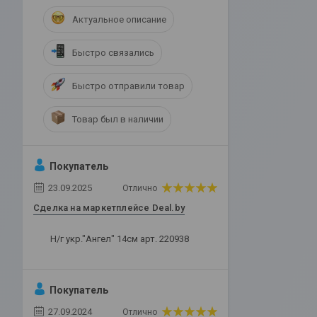
Актуальное описание
Быстро связались
Быстро отправили товар
Товар был в наличии
Покупатель
23.09.2025
Отлично
Сделка на маркетплейсе Deal.by
Н/г укр."Ангел" 14см арт. 220938
Покупатель
27.09.2024
Отлично