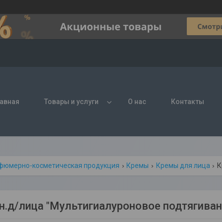
авная
Товары и услуги
О нас
Контакты
фюмерно-косметическая продукция
Кремы
Кремы для лица
К
н.д/лица "Мультигиалуроновое подтягивани