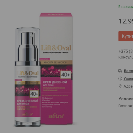
В налич
12,9
Купи
+375 (3
Консул
Бесп
Усло
Адре
возвра