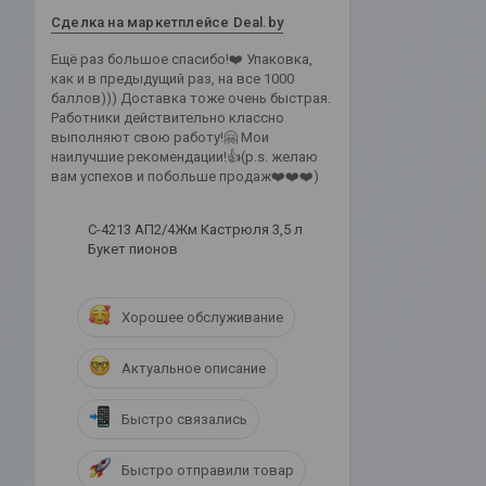
Сделка на маркетплейсе Deal.by
Ещё раз большое спасибо!❤️ Упаковка,
как и в предыдущий раз, на все 1000
баллов))) Доставка тоже очень быстрая.
Работники действительно классно
выполняют свою работу!🤗 Мои
наилучшие рекомендации!👍(p.s. желаю
вам успехов и побольше продаж❤️❤️❤️)
С-4213 АП2/4Жм Кастрюля 3,5 л
Букет пионов
Хорошее обслуживание
Актуальное описание
Быстро связались
Быстро отправили товар