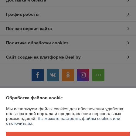
Доставка и оплата
График работы
Полная версия сайта
Политика обработки cookies
Сайт создан на платформе Deal.by
Обработка файлов cookie
Информация для покупателя
Юридическое лицо:
ОАО «Дом торговли»
Мы используем файлы cookies для обеспечения удобства
Витебская обл.,г. Полоцк, ул. Гоголя, 16
пользователей портала и предоставления персональных
рекомендаций.
Вы можете настроить файлы cookies или
Регистрационный номер ЕГР: 300058954
отключить их.
УНП: 300058954