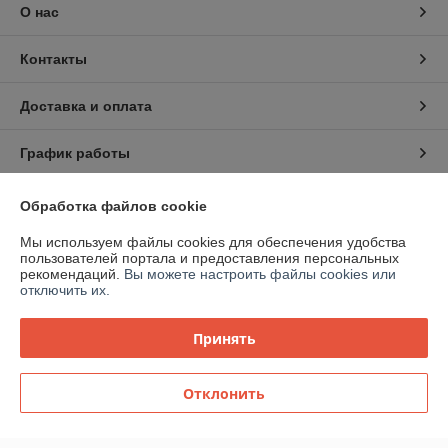
О нас
Контакты
Доставка и оплата
График работы
Полная версия сайта
Обработка файлов cookie
Мы используем файлы cookies для обеспечения удобства
Политика обработки cookies
пользователей портала и предоставления персональных
рекомендаций.
Вы можете настроить файлы cookies или
отключить их.
Сайт создан на платформе Deal.by
Принять
Отклонить
Информация для покупателя