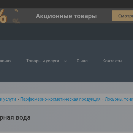
авная
Товары и услуги
О нас
Контакты
и услуги
Парфюмерно-косметическая продукция
Лосьоны, тон
рная вода