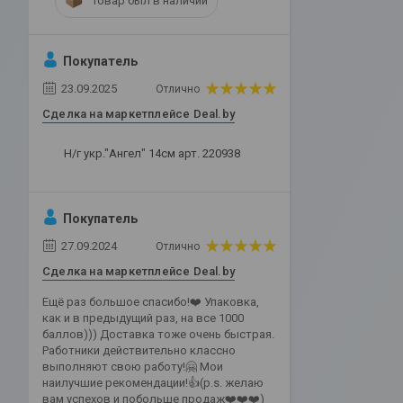
Товар был в наличии
Покупатель
23.09.2025
Отлично
Сделка на маркетплейсе Deal.by
Н/г укр."Ангел" 14см арт. 220938
Покупатель
27.09.2024
Отлично
Сделка на маркетплейсе Deal.by
Ещё раз большое спасибо!❤️ Упаковка,
как и в предыдущий раз, на все 1000
баллов))) Доставка тоже очень быстрая.
Работники действительно классно
выполняют свою работу!🤗 Мои
наилучшие рекомендации!👍(p.s. желаю
вам успехов и побольше продаж❤️❤️❤️)