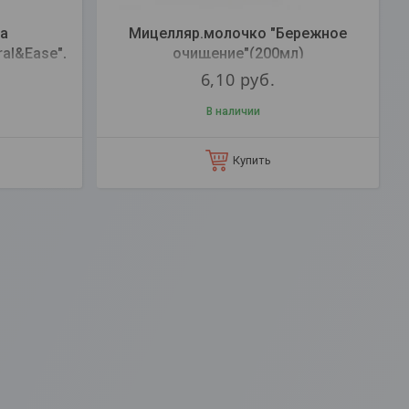
а
Мицелляр.молочко "Бережное
al&Ease",
очищение"(200мл)
6,10
руб.
В наличии
Купить