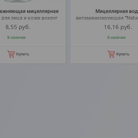
лажняющая мицеллярная
Мицеллярная вод
 для лица и кожи вокруг
витаминизирующая "Natur
глаз, 400 мл
ТМ MASSTIGE
8,55
руб.
16,16
руб.
В наличии
В наличии
Купить
Купить