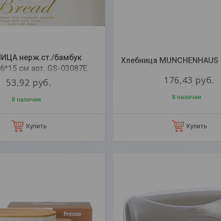
ИЦА нерж.ст./бамбук
Хлебница MUNCHENHAUS 
,6*15 см арт. GS-03087E
176,43
руб.
53,92
руб.
В наличии
В наличии
Купить
Купить