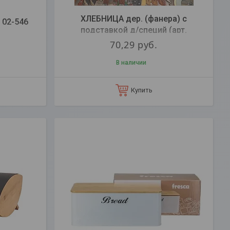
ХЛЕБНИЦА дер. (фанера) с
 02-546
подставкой д/специй (арт.
BB102143)
70,29
руб.
В наличии
Купить