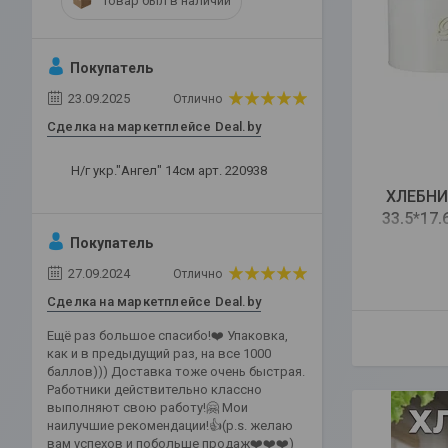
Товар был в наличии
Покупатель
23.09.2025
Отлично
Сделка на маркетплейсе Deal.by
Н/г укр."Ангел" 14см арт. 220938
ХЛЕБНИ
33,5*17,
Покупатель
27.09.2024
Отлично
Сделка на маркетплейсе Deal.by
Ещё раз большое спасибо!❤️ Упаковка,
как и в предыдущий раз, на все 1000
баллов))) Доставка тоже очень быстрая.
Работники действительно классно
выполняют свою работу!🤗 Мои
наилучшие рекомендации!👍(p.s. желаю
вам успехов и побольше продаж❤️❤️❤️)