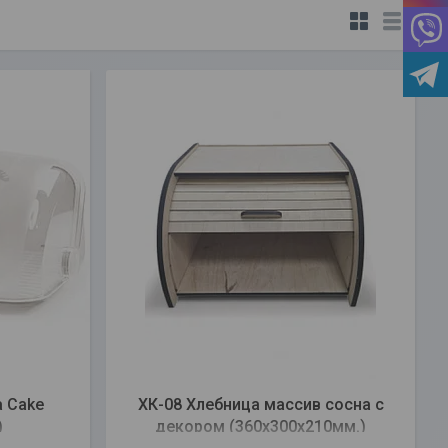
а Cake
ХК-08 Хлебница массив сосна с
)
декором (360х300х210мм.)