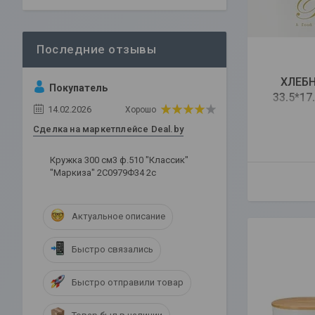
ХЛЕБН
Покупатель
33,5*17
14.02.2026
Хорошо
Сделка на маркетплейсе Deal.by
Кружка 300 см3 ф.510 "Классик"
"Маркиза" 2С0979Ф34 2с
Актуальное описание
Быстро связались
Быстро отправили товар