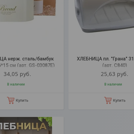
ЦА нерж. сталь/бамбук
ХЛЕБНИЦА пл. "Грана" 31
6*15 см (арт. GS-03087E)
(арт. С840)
34,05
руб.
25,63
руб.
В наличии
В наличии
Купить
Купить