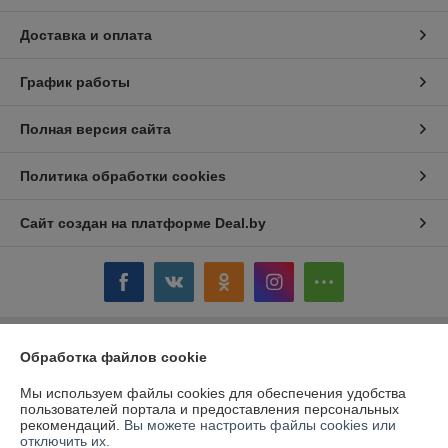
Доставка и оплата
График работы
Полная версия сайта
Политика обработки cookies
Сайт создан на платформе Deal.by
Обработка файлов cookie
Информация для покупателя
Юридическое лицо:
ОАО «Дом торговли»
Мы используем файлы cookies для обеспечения удобства
Витебская обл.,г. Полоцк, ул. Гоголя, 16
пользователей портала и предоставления персональных
рекомендаций.
Вы можете настроить файлы cookies или
Регистрационный номер ЕГР: 300058954
отключить их.