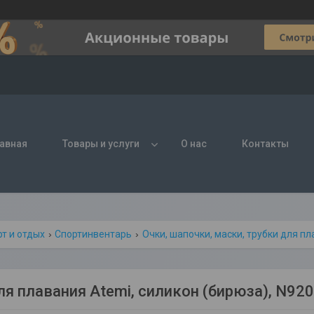
авная
Товары и услуги
О нас
Контакты
т и отдых
Спортинвентарь
Очки, шапочки, маски, трубки для п
ля плавания Atemi, силикон (бирюза), N92