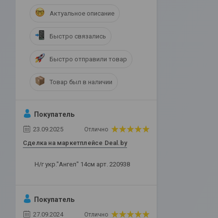
Актуальное описание
Быстро связались
Быстро отправили товар
Товар был в наличии
Покупатель
23.09.2025
Отлично
Сделка на маркетплейсе Deal.by
Н/г укр."Ангел" 14см арт. 220938
Покупатель
27.09.2024
Отлично