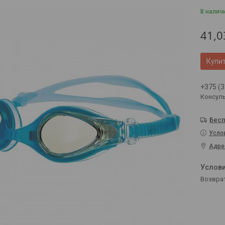
В налич
41,0
Купи
+375 (3
Консул
Бесп
Усло
Адре
возвра