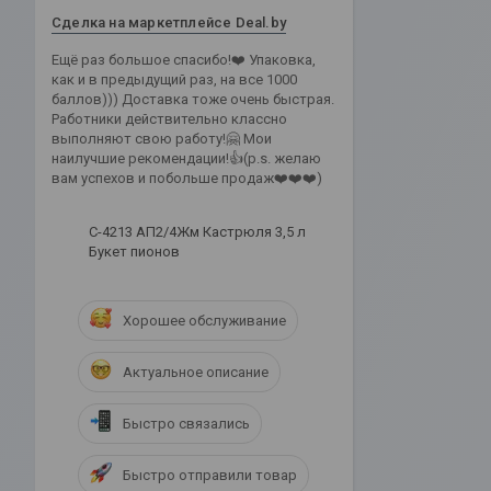
Сделка на маркетплейсе Deal.by
Ещё раз большое спасибо!❤️ Упаковка,
как и в предыдущий раз, на все 1000
баллов))) Доставка тоже очень быстрая.
Работники действительно классно
выполняют свою работу!🤗 Мои
наилучшие рекомендации!👍(p.s. желаю
вам успехов и побольше продаж❤️❤️❤️)
С-4213 АП2/4Жм Кастрюля 3,5 л
Букет пионов
Хорошее обслуживание
Актуальное описание
Быстро связались
Быстро отправили товар