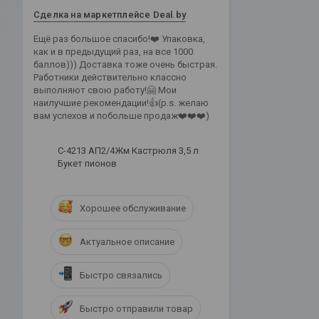
Сделка на маркетплейсе Deal.by
Ещё раз большое спасибо!❤️ Упаковка,
как и в предыдущий раз, на все 1000
баллов))) Доставка тоже очень быстрая.
Работники действительно классно
выполняют свою работу!🤗 Мои
наилучшие рекомендации!👍(p.s. желаю
вам успехов и побольше продаж❤️❤️❤️)
С-4213 АП2/4Жм Кастрюля 3,5 л
Букет пионов
Хорошее обслуживание
Актуальное описание
Быстро связались
Быстро отправили товар