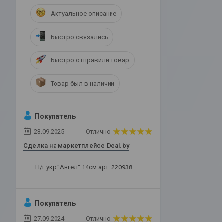
Актуальное описание
Быстро связались
Быстро отправили товар
Товар был в наличии
Покупатель
23.09.2025
Отлично
Сделка на маркетплейсе Deal.by
Н/г укр."Ангел" 14см арт. 220938
Покупатель
27.09.2024
Отлично