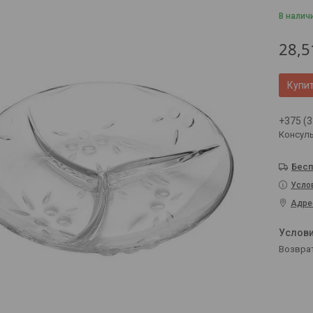
В налич
28,5
Купи
+375 (3
Консул
Бесп
Усло
Адре
возвра