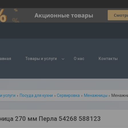
авная
Товары и услуги
О нас
Контакты
и услуги
Посуда для кухни
Сервировка
Менажницы
Менажни
ица 270 мм Перла 54268 588123