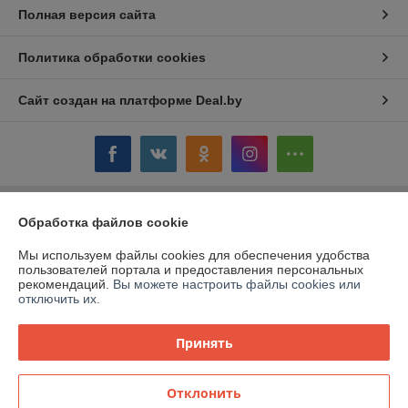
Полная версия сайта
Политика обработки cookies
Сайт создан на платформе Deal.by
Обработка файлов cookie
Информация для покупателя
Юридическое лицо:
ОАО «Дом торговли»
Мы используем файлы cookies для обеспечения удобства
Витебская обл.,г. Полоцк, ул. Гоголя, 16
пользователей портала и предоставления персональных
рекомендаций.
Вы можете настроить файлы cookies или
Регистрационный номер ЕГР: 300058954
отключить их.
УНП: 300058954
Принять
Регистрационный орган: Витебский облисполком
Дата регистрации компании: 12.03.1999
Отклонить