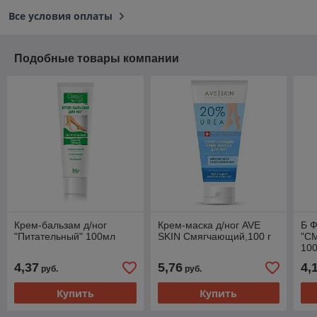
Все условия оплаты
Подобные товары компании
Крем-бальзам д/ног
Крем-маска д/ног AVE
Б 
"Питательный" 100мл
SKIN Смягчающий,100 г
"С
10
4,37
5,76
4,
руб.
руб.
Купить
Купить