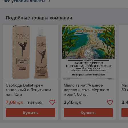
Все условия оплаты
Подобные товары компании
Свобода Ballet крем
Мыло тв.нат."Чайное
Мыл
тональный с Лецитином
дерево и соль Мертвого
80 
нат. 41гр
моря", 80 гр.
7,08
3,46
3,
8,53 руб.
руб.
руб.
Купить
Купить