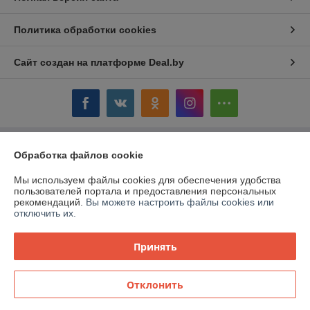
Политика обработки cookies
Сайт создан на платформе Deal.by
Обработка файлов cookie
Информация для покупателя
Юридическое лицо:
ОАО «Дом торговли»
Мы используем файлы cookies для обеспечения удобства
Витебская обл.,г. Полоцк, ул. Гоголя, 16
пользователей портала и предоставления персональных
рекомендаций.
Вы можете настроить файлы cookies или
Регистрационный номер ЕГР: 300058954
отключить их.
УНП: 300058954
Принять
Регистрационный орган: Витебский облисполком
Дата регистрации компании: 12.03.1999
Отклонить
Местонахождение книги жалоб и предложений: ул. Гоголя, 16