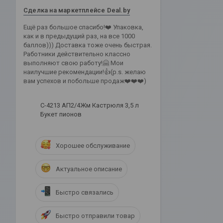
Сделка на маркетплейсе Deal.by
Ещё раз большое спасибо!❤️ Упаковка,
как и в предыдущий раз, на все 1000
баллов))) Доставка тоже очень быстрая.
Работники действительно классно
выполняют свою работу!🤗 Мои
наилучшие рекомендации!👍(p.s. желаю
вам успехов и побольше продаж❤️❤️❤️)
С-4213 АП2/4Жм Кастрюля 3,5 л
Букет пионов
Хорошее обслуживание
Актуальное описание
Быстро связались
Быстро отправили товар