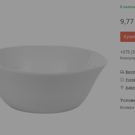
В налич
9,77
Купи
+375 (3
Консул
Бесп
Усло
Адре
возвра