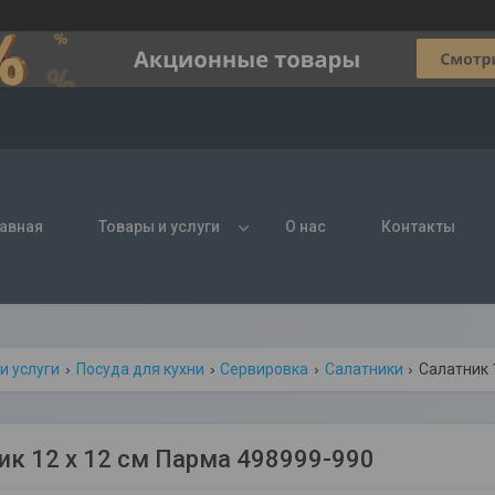
авная
Товары и услуги
О нас
Контакты
и услуги
Посуда для кухни
Сервировка
Салатники
Салатник 
ик 12 х 12 см Парма 498999-990