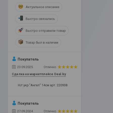
Актуальное описание
Быстро связались
Быстро отправили товар
Товар был в наличии
Покупатель
23.09.2025
Отлично
Сделка на маркетплейсе Deal.by
Н/г укр."Ангел" 14см арт. 220938
Покупатель
27.09.2024
Отлично