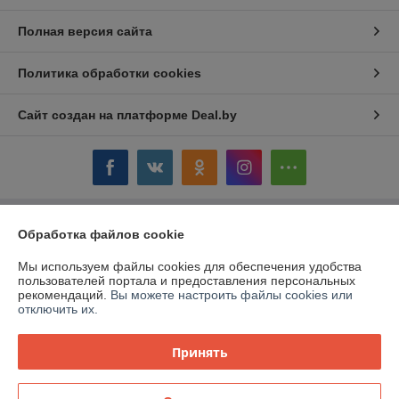
Полная версия сайта
Политика обработки cookies
Сайт создан на платформе Deal.by
Обработка файлов cookie
Информация для покупателя
Юридическое лицо:
ОАО «Дом торговли»
Мы используем файлы cookies для обеспечения удобства
Витебская обл.,г. Полоцк, ул. Гоголя, 16
пользователей портала и предоставления персональных
рекомендаций.
Вы можете настроить файлы cookies или
Регистрационный номер ЕГР: 300058954
отключить их.
УНП: 300058954
Принять
Регистрационный орган: Витебский облисполком
Дата регистрации компании: 12.03.1999