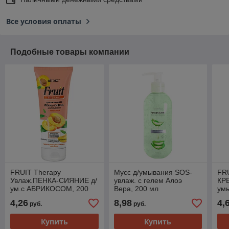
Все условия оплаты
Подобные товары компании
FRUIT Therapy
Мусс д/умывания SOS-
FR
Увлаж.ПЕНКА-СИЯНИЕ д/
увлаж. с гелем Алоэ
КР
ум.с АБРИКОСОМ, 200
Вера, 200 мл
ум
мл., туба
200
4,26
8,98
4,
руб.
руб.
Купить
Купить