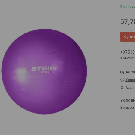
В налич
57,7
Купи
+375 (3
Консул
Бесп
Усло
Адре
возвра