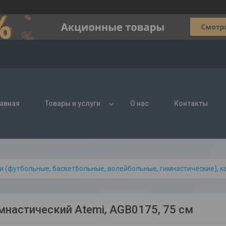
авная
Товары и услуги
О нас
Контакты
и (футбольные, баскетбольные, волейбольные, гимнастические), к
мнастический Atemi, AGB0175, 75 см