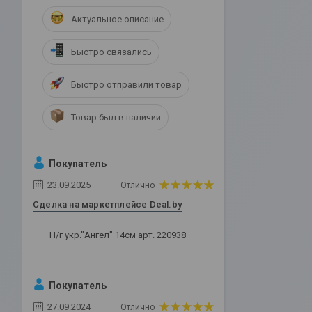
Актуальное описание
Быстро связались
Быстро отправили товар
Товар был в наличии
Покупатель
23.09.2025
Отлично
Сделка на маркетплейсе Deal.by
Н/г укр."Ангел" 14см арт. 220938
Покупатель
27.09.2024
Отлично