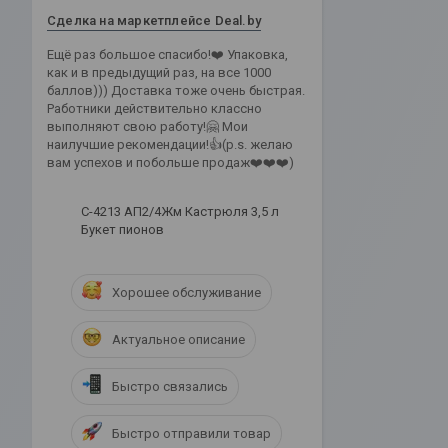
Сделка на маркетплейсе Deal.by
Ещё раз большое спасибо!❤️ Упаковка,
как и в предыдущий раз, на все 1000
баллов))) Доставка тоже очень быстрая.
Работники действительно классно
выполняют свою работу!🤗 Мои
наилучшие рекомендации!👍(p.s. желаю
вам успехов и побольше продаж❤️❤️❤️)
С-4213 АП2/4Жм Кастрюля 3,5 л
Букет пионов
Хорошее обслуживание
Актуальное описание
Быстро связались
Быстро отправили товар