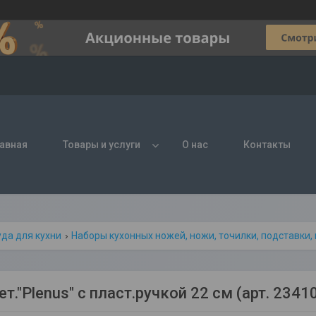
авная
Товары и услуги
О нас
Контакты
да для кухни
Наборы кухонных ножей, ножи, точилки, подставки
."Plenus" с пласт.ручкой 22 см (арт. 2341