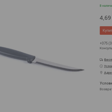
В налич
4,69
Купи
+375 (3
Консул
Бесп
Усло
Адре
возвра