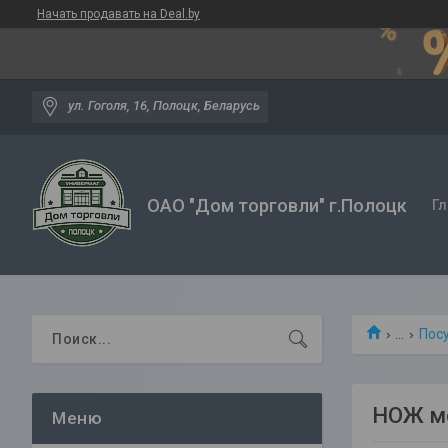
Начать продавать на Deal.by
ул. Гоголя, 16, Полоцк, Беларусь
ОАО "Дом торговли" г.Полоцк
Гл
...
Посу
НОЖ мет