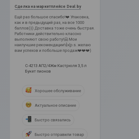
Сделка на маркетплейсе Deal.by
Ещё раз большое спасибо!❤️ Упаковка,
как и в предыдущий раз, на все 1000
баллов))) Доставка тоже очень быстрая.
Работники действительно классно
выполняют свою работу!🤗 Мои
наилучшие рекомендации!👍(p.s. желаю
вам успехов и побольше продаж❤️❤️❤️)
С-4213 АП2/4Жм Кастрюля 3,5 л
Букет пионов
Хорошее обслуживание
Актуальное описание
Быстро связались
Быстро отправили товар