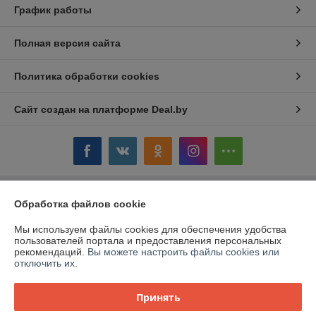
График работы
Полная версия сайта
Политика обработки cookies
Сайт создан на платформе Deal.by
Информация для покупателя
Обработка файлов cookie
Юридическое лицо:
ОАО «Дом торговли»
Мы используем файлы cookies для обеспечения удобства
Витебская обл.,г. Полоцк, ул. Гоголя, 16
пользователей портала и предоставления персональных
рекомендаций.
Вы можете настроить файлы cookies или
Регистрационный номер ЕГР: 300058954
отключить их.
УНП: 300058954
Принять
Регистрационный орган: Витебский облисполком