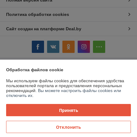
Полная версия сайта
Политика обработки cookies
Сайт создан на платформе Deal.by
Обработка файлов cookie
Информация для покупателя
Юридическое лицо:
ОАО «Дом торговли»
Мы используем файлы cookies для обеспечения удобства
Витебская обл.,г. Полоцк, ул. Гоголя, 16
пользователей портала и предоставления персональных
рекомендаций.
Вы можете настроить файлы cookies или
Регистрационный номер ЕГР: 300058954
отключить их.
УНП: 300058954
Принять
Регистрационный орган: Витебский облисполком
Дата регистрации компании: 12.03.1999
Отклонить
Местонахождение книги жалоб и предложений: ул. Гоголя, 16