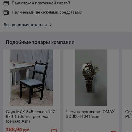
Банковской платежной картой
Наличными денежными средствами
Все условия оплаты
Подобные товары компании
Стул МДК-345, сосна 19С
Часы наруч.кварц. OMAX
Сид
673-1 (Венге, рогожка
BCB004T041 жен.
РБ,
(серая) Ash)
188,94
руб.