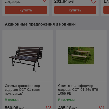
201,84
17
руб.
209,93 руб.
Купить
Купить
Акционные предложения и новинки
Скамья трансформер
Скамья трансформер
садовая ССТ-01 (цвет:
садовая ССТ-01 26с-579-
полисандр)
1055 РБ
В наличии
В наличии
560,08
485,18
руб.
руб.