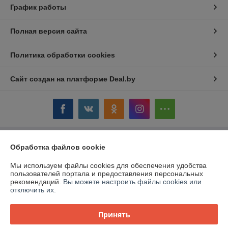
График работы
Полная версия сайта
Политика обработки cookies
Сайт создан на платформе Deal.by
Информация для покупателя
Обработка файлов cookie
Юридическое лицо:
ОАО «Дом торговли»
Мы используем файлы cookies для обеспечения удобства
Витебская обл.,г. Полоцк, ул. Гоголя, 16
пользователей портала и предоставления персональных
рекомендаций.
Вы можете настроить файлы cookies или
Регистрационный номер ЕГР: 300058954
отключить их.
УНП: 300058954
Принять
Регистрационный орган: Витебский облисполком