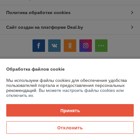
Политика обработки cookies
Сайт создан на платформе Deal.by
Обработка файлов cookie
Информация для покупателя
Юридическое лицо:
ОАО «Дом торговли»
Мы используем файлы cookies для обеспечения удобства
Витебская обл.,г. Полоцк, ул. Гоголя, 16
пользователей портала и предоставления персональных
рекомендаций.
Вы можете настроить файлы cookies или
Регистрационный номер ЕГР: 300058954
отключить их.
УНП: 300058954
Принять
Регистрационный орган: Витебский облисполком
Дата регистрации компании: 12.03.1999
Отклонить
Местонахождение книги жалоб и предложений: ул. Гоголя, 16