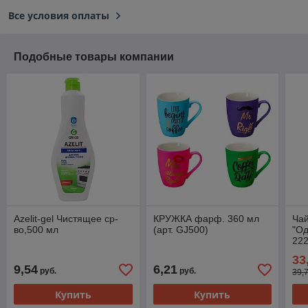
Все условия оплаты
Подобные товары компании
Azelit-gel Чистящее ср-
КРУЖКА фарф. 360 мл
Чай
во,500 мл
(арт. GJ500)
"Од
222
33
9,54
6,21
руб.
руб.
39,
Купить
Купить