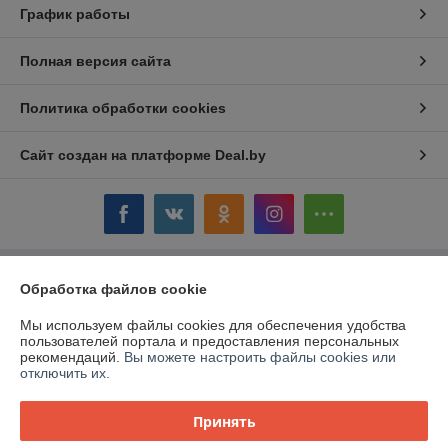
График работы
Полная версия сайта
Политика обработки cookies
Сайт создан на платформе Deal.by
Информация для покупателя
Обработка файлов cookie
Юридическое лицо:
ОАО «Дом торговли»
Мы используем файлы cookies для обеспечения удобства
Витебская обл.,г. Полоцк, ул. Гоголя, 16
пользователей портала и предоставления персональных
рекомендаций.
Вы можете настроить файлы cookies или
Регистрационный номер ЕГР: 300058954
отключить их.
УНП: 300058954
Принять
Регистрационный орган: Витебский облисполком